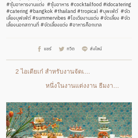
#ซุ้มอาหารงานแต่ง #ซุ้มอาหาร #cocktailfood #idocatering
#catering #bangkok #thailand #tropical #บุพเฟ่ต์ #จัด
เลี้ยงบุฟเฟ่ต์ #summervibes #ไอเดียงานแต่ง #จัดเลี้ยง #จัด
เลี้ยงนอกสถานที่ #จัดเลี้ยงแต่ง #อาหารค็อกเทล
แชร์
ทวีต
ส่งไลน์
2 ไอเดียเก๋ สำหรับงานจัดเลี้ยง catering อย่างมีสไตล์ โดดเด่น สวยงามและแตกต่าง สำหรับงานอีเว้นท์
หนึ่งในงานแต่งงาน ธีมงานสีเฉดชมพู อ่อนหวาน ที่ดูโก้ หรูหรา เต็มไปด้วยรอยยิ้ม แห่งความสุข