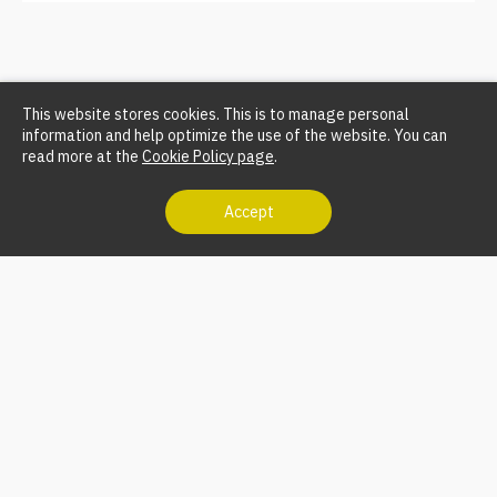
ตอบทุกโจทย์งานจัดเลี้ยง catering ในงานอี
เว้นท์ งานเปิดตัวสินค้า ทุกรูปแบบ อย่างมี
This website stores cookies. This is to manage personal
สไตล์
information and help optimize the use of the website. You can
ต้องยอมรับอาหารในงานจัดเลี้ยง หรือในงานอีเว้นท์ งาน
read more at the
Cookie Policy page
.
เปิดตัวสินค้า งานเลี้ยงบริษัท ในทุกๆรูปแบบ นอกจาก
รสชาติ อาหารที่อร่อยถูกปากแล้ว การตกแต่งต้องสวยงาม
Accept
ถูกใจด้วย
อ่านต่อ
HOME
ABOUT US
SERVICES
GALLERY
VENUES
ARTICLE
CONTACT US