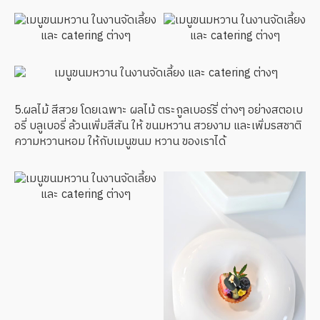
5.ผลไม้ สีสวย โดยเฉพาะ ผลไม้ ตระกูลเบอร์รี่ ต่างๆ อย่างสตอเบ
อรี่ บลูเบอรี่ ล้วนเพิ่มสีสัน ให้ ขนมหวาน สวยงาม และเพิ่มรสชาติ
ความหวานหอม ให้กับเมนูขนม หวาน ของเราได้