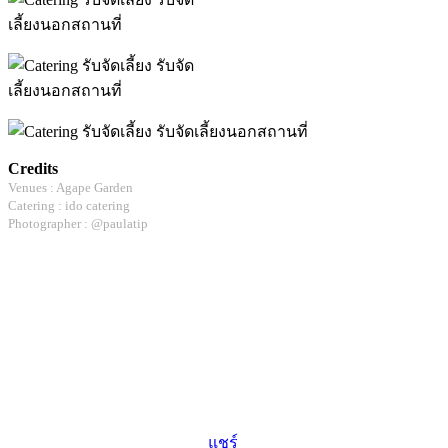
Credits
Venues : Agape Garden
Catering : ido catering
Photographer : @paulatip
แชร์