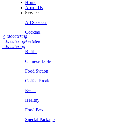
Home
About Us
Services
All Services
Cocktail
@idocatering
i do catering
Set Menu
i do catering
Buffet
Chinese Table
Food Station
Coffee Break
Event
Healthy
Food Box
Special Package